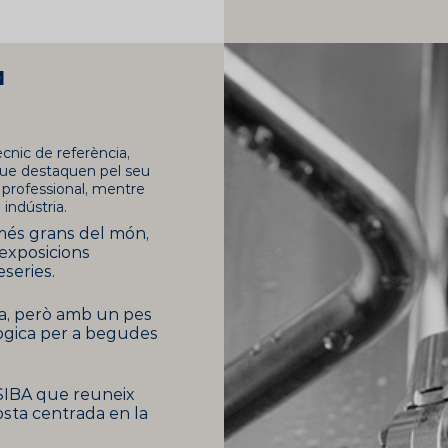
N
nic de referència,
que destaquen pel seu
 professional, mentre
indústria.
 més grans del món,
exposicions
series.
a, però amb un pes
lògica per a begudes
IBA que reuneix
sta centrada en la