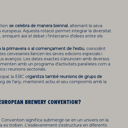
tion
se celebra de manera biennal
, alternant la seva
s europeus. Aquesta rotació permet integrar la diversitat
 enriquint així el debat i l'intercanvi d'idees entre els
a la primavera o al començament de l'estiu
, coincidint
s cerveseries llancen les seves edicions especials i
eus avanços. Les dates exactes s'anuncien amb diversos
ementen amb un programa d'activitats paral·leles com a
ics i reunions sectorials.
cipal, la EBC o
rganitza també reunions de grups de
larg de l'any, mantenint actiu el seu compromís amb la
EUROPEAN
BREWERY
CONVENTION
?
y
Convention
significa submergir-se en un univers on la
vesa es troben. L'esdeveniment s'estructura en diferents