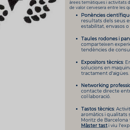
àrees temàtiques i activitats 
de valor cervesera entre les q
Ponències científiqu
resultats dels seus e
estabilitat, envasos 
Taules rodones i pan
comparteixen experièn
tendències de cons
Expositors tècnics
: 
solucions en maquinàr
tractament d'aigües.
Networking
professi
contacte directe entr
col·laboració.
Tastos tècnics
: Activ
aromàtics i qualitats 
Moritz
de Barcelona 
Màster tast
i viu l'ex