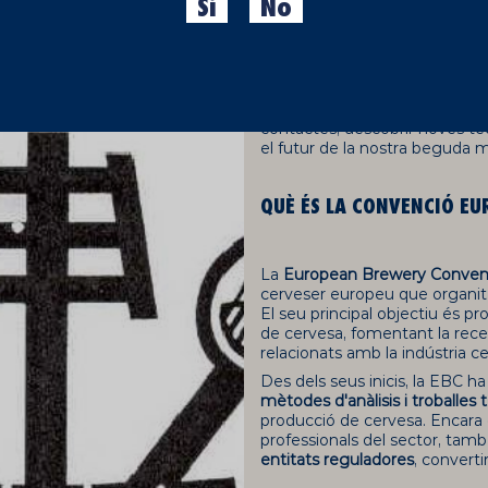
una de les trobades més rellev
Sí
No
amants de la cervesa. Aques
cerveser
amb l'objectiu de deb
indústria a Europa.
Al llarg del temps, aquesta ci
científic de
l'elaboració de la 
contactes, descobrir noves te
el futur de la nostra beguda mi
QUÈ ÉS LA CONVENCIÓ EU
La
European Brewery Conven
cerveser europeu que organitza
El seu principal objectiu és p
de cervesa, fomentant la recerc
relacionats amb la indústria c
Des dels seus inicis, la EBC 
mètodes d'anàlisis i troballes
producció de cervesa. Encara 
professionals del sector, tamb
entitats reguladores
, convert