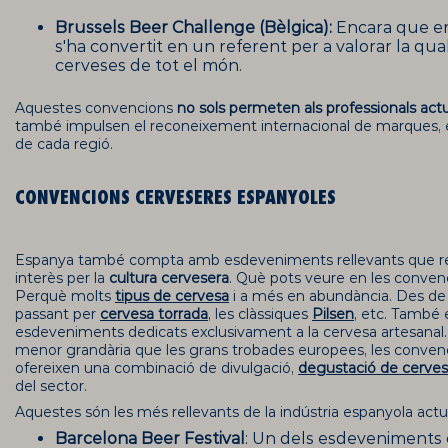
Brussels Beer Challenge (Bèlgica):
Encara que en
s'ha convertit en un referent per a valorar la quali
cerveses de tot el món.
Aquestes convencions
no sols permeten als professionals actu
també impulsen el reconeixement internacional de marques, es
de cada regió.
CONVENCIONS CERVESERES ESPANYOLES
Espanya també compta amb esdeveniments rellevants que ref
interès per la
cultura cervesera
. Què pots veure en les conven
Perquè molts
tipus de cervesa
i a més en abundància. Des d
passant per
cervesa torrada
, les clàssiques
Pilsen
, etc. També 
esdeveniments dedicats exclusivament a la cervesa artesanal
menor grandària que les grans trobades europees, les conven
ofereixen una combinació de divulgació,
degustació de cerve
del sector.
Aquestes són les més rellevants de la indústria espanyola actu
Barcelona Beer Festival
: Un dels esdeveniments