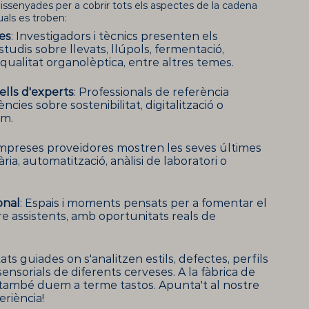
dissenyades per a cobrir tots els aspectes de la cadena
uals es troben:
es
: Investigadors i tècnics presenten els
studis sobre llevats, llúpols, fermentació,
o qualitat organolèptica, entre altres temes.
ells d'experts
: Professionals de referència
cies sobre sostenibilitat, digitalització o
um.
Empreses proveïdores mostren les seves últimes
ia, automatització, anàlisi de laboratori o
onal
: Espais i moments pensats per a fomentar el
e assistents, amb oportunitats reals de
itats guiades on s'analitzen estils, defectes, perfils
sensorials de diferents cerveses. A la fàbrica de
també duem a terme tastos. Apunta't al nostre
periència!