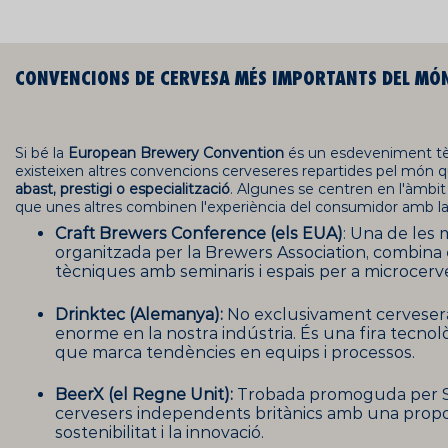
CONVENCIONS DE CERVESA MÉS IMPORTANTS DEL MÓ
Si bé la
European Brewery Convention
és un esdeveniment tèc
existeixen altres convencions cerveseres repartides pel món 
abast, prestigi o especialització
. Algunes se centren en l'àmbit
que unes altres combinen l'experiència del consumidor amb la 
Craft Brewers Conference (els EUA)
: Una de les
organitzada per la Brewers Association, combina 
tècniques amb seminaris i espais per a microcerve
Drinktec (Alemanya):
No exclusivament cerveser
enorme en la nostra indústria. És una fira tecno
que marca tendències en equips i processos.
BeerX (el Regne Unit):
Trobada promoguda per S
cervesers independents britànics amb una propo
sostenibilitat i la innovació.