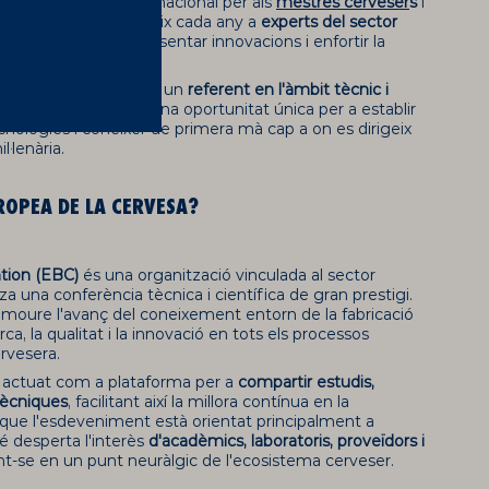
ants en l'àmbit internacional per als
mestres cerveser
s
i
t esdeveniment reuneix cada any a
experts del sector
atre tendències, presentar innovacions i enfortir la
ta s'ha consolidat com un
referent en l'àmbit tècnic i
cervesa
. Representa una oportunitat única per a establir
cnologies i conèixer de primera mà cap a on es dirigeix
l·lenària.
ROPEA DE LA CERVESA?
tion (EBC)
és una organització vinculada al sector
 una conferència tècnica i científica de gran prestigi.
romoure l'avanç del coneixement entorn de la fabricació
a, la qualitat i la innovació en tots els processos
ervesera.
ha actuat com a plataforma per a
compartir estudis,
 tècniques
, facilitant així la millora contínua en la
que l'esdeveniment està orientat principalment a
é desperta l'interès
d'acadèmics, laboratoris, proveïdors i
int-se en un punt neuràlgic de l'ecosistema cerveser.