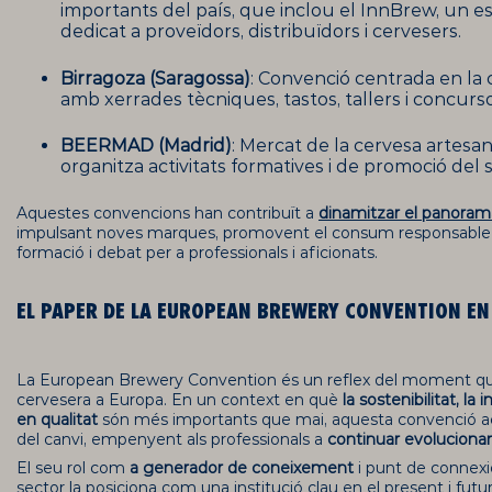
importants del país, que inclou el InnBrew, un es
dedicat a proveïdors, distribuïdors i cervesers.
Birragoza (Saragossa)
: Convenció centrada en la 
amb xerrades tècniques, tastos, tallers i concurso
BEERMAD (Madrid)
: Mercat de la cervesa artes
organitza activitats formatives i de promoció del
Aquestes convencions han contribuït a
dinamitzar el panoram
impulsant noves marques, promovent el consum responsable 
formació i debat per a professionals i aficionats.
EL PAPER DE LA
EUROPEAN
BREWERY
CONVENTION
EN
La European Brewery Convention és un reflex del moment que 
cervesera a Europa. En un context en què
la sostenibilitat, la 
en qualitat
són més importants que mai, aquesta convenció ac
del canvi, empenyent als professionals a
continuar evoluciona
El seu rol com
a generador de coneixement
i punt de connexi
sector la posiciona com una institució clau en el present i futur