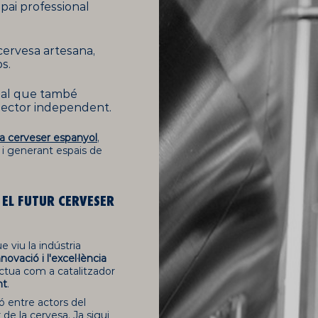
pai professional
cervesa artesana,
s.
anal que també
 sector independent.
a cerveser espanyol
,
i generant espais de
 EL FUTUR CERVESER
viu la indústria
innovació i l'excel·lència
tua com a catalitzador
nt
.
ó entre actors del
 de la cervesa. Ja sigui