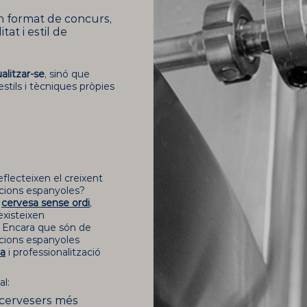
 format de concurs,
tat i estil de
alitzar-se
, sinó que
tils i tècniques pròpies
lecteixen el creixent
cions espanyoles?
e
cervesa sense ordi
,
existeixen
. Encara que són de
cions espanyoles
sa
i professionalització
al:
 cervesers més