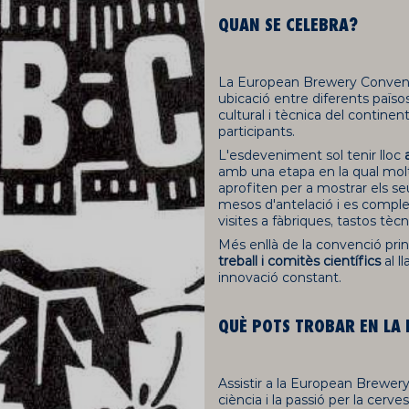
QUAN SE CELEBRA?
La European Brewery Conven
ubicació entre diferents païso
cultural i tècnica del continent,
participants.
L'esdeveniment sol tenir lloc
amb una etapa en la qual molte
aprofiten per a mostrar els s
mesos d'antelació i es compl
visites a fàbriques, tastos tècn
Més enllà de la convenció prin
treball i comitès científics
al l
innovació constant.
QUÈ POTS TROBAR EN LA
Assistir a la
European
Brewer
ciència i la passió per la cer