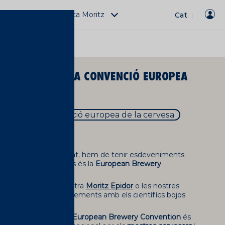
Activitats Fàbrica Moritz
Cat
|
|
CONVENTION: LA CONVENCIÓ EUROPEA
ention
convenció europea de la cervesa
cervesa que, òbviament, hem de tenir esdeveniments
 a ella, un dels quals és la
European Brewery
s cerveses com la nostra
Moritz
Epidor
o les nostres
ntal compartir coneixements amb els científics bojos
esera europea
.
ropea de la cervesa o European Brewery Convention
és