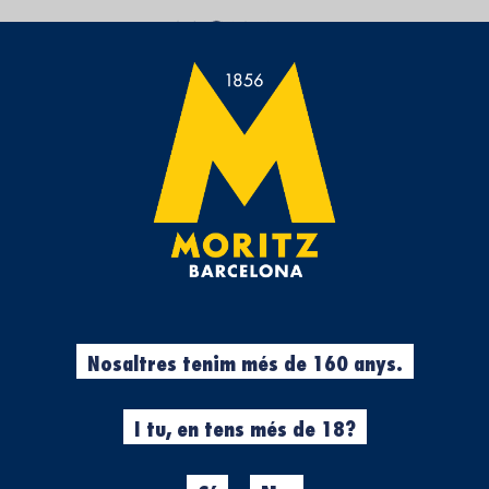
UN ESPAI QUE T’APROPA LA CULTURA CERVESERA
EUROPEAN BREWERY 
DE LA CERVESA
European Brewery Conv
convenció de cervesa
A Europa ens agrada tant la 
massius dedicats exclusivament
Nosaltres tenim més de 160 anys.
Convention
.
Per a poder crear fantàstique
cerveses fresques
, és foname
I tu, en tens més de 18?
més brillants de
l'escena cerv
Des de 1947,
la convenció eu