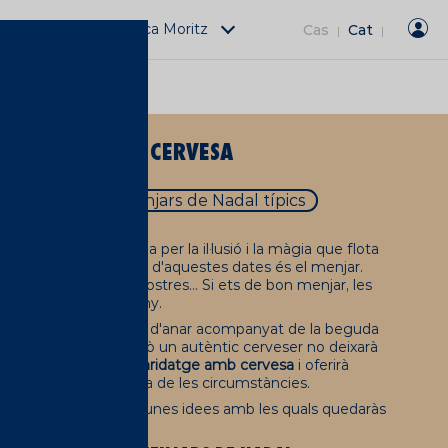
Activitats Fàbrica Moritz
Cas
Cat
|
|
R MARIDAR AMB CERVESA
ts de Nadal
menjars de Nadal típics
omés es caracteritza per la il·lusió i la màgia que flota
s més representatius d'aquestes dates és el menjar.
ritius, dinars, dolços, postres... Si ets de bon menjar, les
llors setmanes de l'any.
 manera, tot menjar ha d'anar acompanyat de la beguda
són més habituals, però un autèntic cerveser no deixarà
eus coneixements en
maridatge amb cervesa
i oferirà
s de cervesa
a l'altura de les circumstàncies.
sa res. Et donem algunes idees amb les quals quedaràs