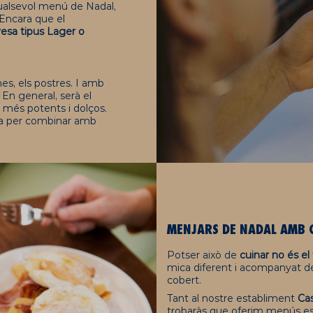
ualsevol menú de Nadal,
 Encara que el
esa tipus Lager o
nes, els postres. I amb
En general, serà el
més potents i dolços.
nia per combinar amb
MENJARS DE NADAL AMB 
Potser això de
cuinar no és el
mica
diferent i acompanyat de
cobert.
Tant al nostre establiment
Ca
trobaràs que oferim menús es