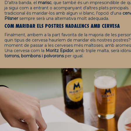
D'altra banda, el
marisc
, que també és un imprescindible de q
ja sigui com a entrant o acompanyant d'altres plats principals.
tradicional és maridar-los amb algun vi blanc, l'opció d'una
cerv
Pilsner
sempre serà una alternativa molt adequada.
COM MARIDAR ELS POSTRES NADALENCS AMB CERVESA
Finalment, arribem a la part favorita de la majoria de les perso
quin tipus de cervesa hauríem de maridar els nostres postres? 
moment de passar a les cerveses més maltoses, amb aromes 
Una cervesa com la
Moritz
Epidor
, amb triple malta, serà idò
torrons, bombons i polvorons
per igual.