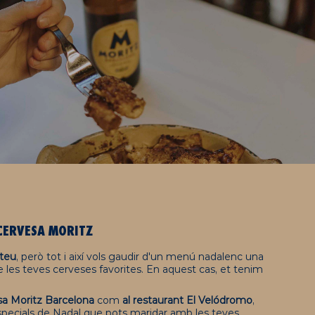
CERVESA
MORITZ
 teu
, però tot i així vols gaudir d'un menú nadalenc una
 les teves cerveses favorites. En aquest cas, et tenim
sa Moritz Barcelona
com
al restaurant El Velódromo
,
pecials de Nadal que pots maridar amb les teves