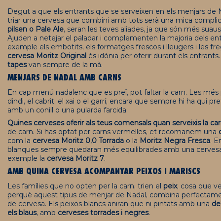
Degut a que els entrants que se serveixen en els menjars de N
triar una cervesa que combini amb tots serà una mica compli
pilsen
o Pale Ale
, seran les teves aliades, ja que són més suaus,
Ajuden a netejar el paladar i complementen la majoria dels en
exemple els embotits, els formatges frescos i lleugers i les fre
cervesa
Moritz
Original
és idònia per oferir durant els entrants
tapes
van sempre de la mà.
MENJARS DE NADAL AMB CARNS
En cap menú nadalenc que es preï, pot faltar la carn. Les més 
dindi, el cabrit, el xai o el garrí, encara que sempre hi ha qui pre
amb un conill o una pularda farcida.
Quines cerveses oferir als teus comensals quan serveixis la ca
de carn. Si has optat per carns vermelles, et recomanem una
com la
cervesa
Moritz
0,0
Torrada
o la
Moritz
Negra Fresca
. E
blanques sempre quedaran més equilibrades amb una cervesa
exemple la
cervesa
Moritz
7
.
AMB QUINA CERVESA ACOMPANYAR PEIXOS I MARISCS
Les famílies que no opten per la carn, trien el
peix
, cosa que ve
perquè aquest tipus de menjar de Nadal, combina perfectame
de cervesa. Els peixos blancs aniran que ni pintats amb una
de
els blaus
, amb
cerveses torrades i negres
.