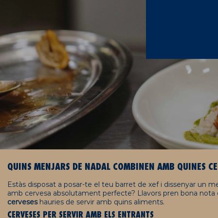
QUINS MENJARS DE NADAL COMBINEN AMB QUINES CE
Estàs disposat a posar-te el teu barret de xef i dissenyar un
amb cervesa absolutament perfecte? Llavors pren bona nota
cerveses
hauries de servir amb quins aliments.
CERVESES PER SERVIR AMB ELS ENTRANTS