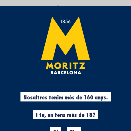
UN ESPAI QUE T’APROPA LA CULTURA CERVESERA
ÀPATS DE NADAL PE
menjars de Nadal
pla
El Nadal és una època que no n
en l'ambient. Un dels element
Menjars de Nadal
, sopars, ape
festes nadalenques són les mi
I, com no pot ser d'una altra
Nosaltres tenim més de 160 anys.
adequada. El vi i el xampany 
passar l'ocasió de lluir els s
menjars de Nadal acompanyat
I tu, en tens més de 18?
No saps què preparar? No pas
com un rei mag.