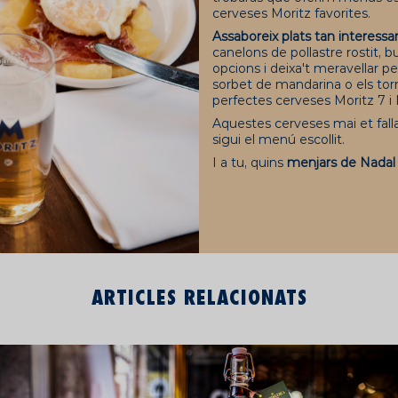
cerveses Moritz favorites.
Assaboreix plats tan interessa
canelons de pollastre rostit, 
opcions i deixa't meravellar p
sorbet de mandarina o els tor
perfectes cerveses Moritz 7 i 
Aquestes cerveses mai et falla
sigui el menú escollit.
I a tu, quins
menjars de Nadal
ARTICLES RELACIONATS