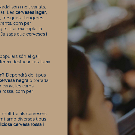
adal són molt variats,
cat. Les
cerveses lager,
 fresques i lleugeres.
trants, com per
gits. Per exemple, la
. Ja saps que
cerveses i
populars són el gall
fereix destacar i es llueix
rn?
Dependrà del tipus
cervesa negra
o torrada,
n canvi, les carns
 rossa, com per
 molt bé als cervesers,
nt amb diversos tipus
liciosa cervesa rossa i