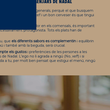
ERVESA AMB ELS MENJARS DE NADAL
e algunes indicacions generals, perquè el que busquem
t
. La marca d'un bon xef i un bon cerveser és que tingui
atge
i un efecte durador en els comensals, és important
cessivament protagonista. Tots els plats han de
iu, que
els diferents sabors es complementin
i equilibrin
enú i també amb la beguda, serà crucial.
mpte els gustos
i preferències de les persones a les
 de Nadal. L'ego no li agrada a ningú (No, xef!) i si
da a tu, per molt ben pensat que estigui el menú, ningú