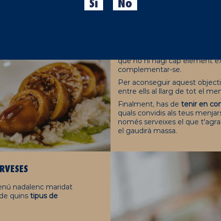
Sí
No
CONSELLS PER MARIDAR C
En primer lloc, volem donar-t
és
despertar la teva creativita
el seu propi estil.
Per
aconseguir un bon marid
que no hi hagi cap element ex
complementar-se.
Per aconseguir aquest object
entre ells al llarg de tot el m
Finalment, has de
tenir en co
quals convidis als teus menjars
només serveixes el que t'agra
el gaudirà massa.
RVESES
 menú nadalenc maridat
 de quins
tipus de