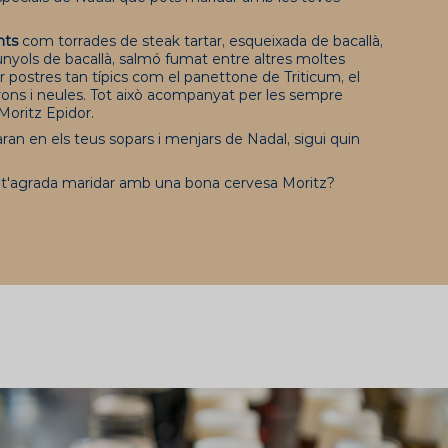
nts
com torrades de steak tartar, esqueixada de bacallà,
bunyols de bacallà, salmó fumat entre altres moltes
er postres tan típics com el panettone de Triticum, el
rons i neules. Tot això acompanyat per les sempre
Moritz Epidor.
ran en els teus sopars i menjars de Nadal, sigui quin
t'agrada maridar amb una bona cervesa Moritz?