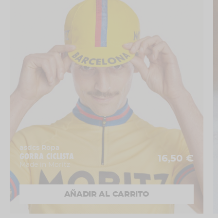
práctica, ligera y fácil de montar y desmontar.
Así que ya lo sabes: si eres de los que no cambian
su bici por nada del mundo, al menos date el
capricho de llevarla bien equipada. Porque tu
Brompton se merece algo más que una cesta
aburrida. Y tú también.
asdcs Ropa
GORRA CICLISTA
16,50 €
Made in Moritz
AÑADIR AL CARRITO