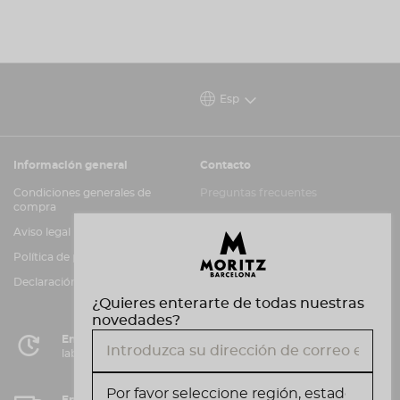
Esp
Información general
Contacto
Condiciones generales de
Preguntas frecuentes
compra
Atención al cliente
Aviso legal
Canal de información
Política de privacidad y cookies
Declaración de accesibilidad
¿Quieres enterarte de todas nuestras
novedades?
Entrega en 72 horas
laborables en Península
Envío gratuito