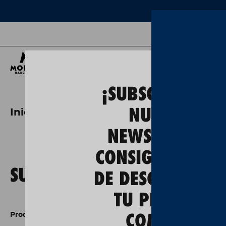
Ce
¡SUBSCRÍBETE A
NUESTRA
Inicio
Ropa
sudaderas
NEWSLETTER Y
CONSIGUE UN 5
SUDADERAS CERVEZA
DE DESCUENTO E
TU PRIMERA
COMPRA!
Producto (3)