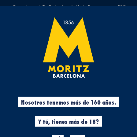
Te regalamos la Toalla de playa de Moritz 7 por compras >50€.
rvezas
Experiencias
Cool Stuff
Ropa
%
Nosotros tenemos más de 160 años.
N
Y tú, tienes más de 18?
Mostrando
3
de
3
resultados