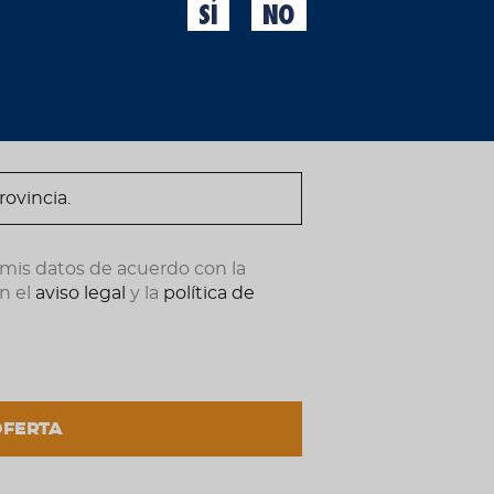
SÍ
NO
ndote ahora.
 mis datos de acuerdo con la
n el
aviso legal
y la
política de
OFERTA