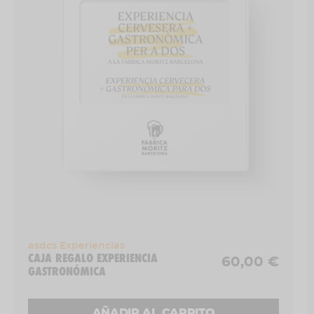
¿Qué incluye este regalo?:
visita guiada a la
Fàbrica Moritz Barcelona y cena con menú
cerrado y maridaje completo:
Esqueixada con Moritz Original
Flammkuchen ibérica con Moritz 7
La bomba de Moritz con Moritz Red IPA
Galta de ternera con Moritz Epidor
Fondant de chocolate con Moritz Negra
asdcs Experiencias
Días y horarios:
segundo viernes de cada
CAJA REGALO EXPERIENCIA
60,00 €
mes a las 21h
GASTRONÓMICA
¿Dónde?:
Sala Barrilería – Fàbrica Moritz
AÑADIR AL CARRITO