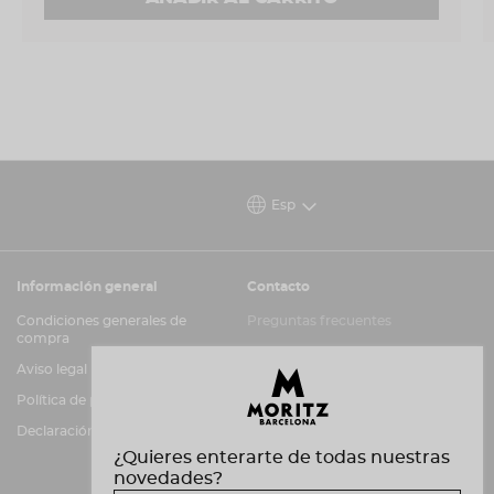
Barcelona (Ronda Sant Antoni, 39)
Un plan perfecto para regalar (o regalarte) una
experiencia gastronómica con todo el sabor de
Barcelona.
Esp
Información general
Contacto
Condiciones generales de
Preguntas frecuentes
compra
Atención al cliente
Aviso legal
Canal de información
Política de privacidad y cookies
Declaración de accesibilidad
¿Quieres enterarte de todas nuestras
novedades?