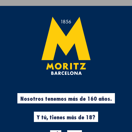
Te regalamos la Toalla de playa de Moritz 7 por compras >50€.
rvezas
Experiencias
Cool Stuff
Ropa
%
Ropa
Nosotros tenemos más de 160 años.
N
CAMISETA L
MORITZ
Y tú, tienes más de 18?
Made in Moritz