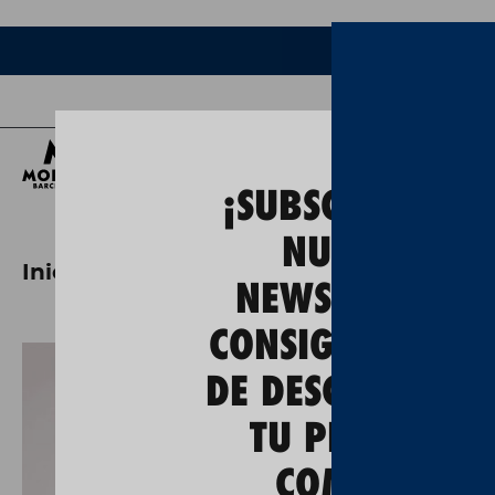
Ce
¡SUBSCRÍBETE A
NUESTRA
Inicio
camiseta lettering moritz
NEWSLETTER Y
CONSIGUE UN 5
DE DESCUENTO E
TU PRIMERA
COMPRA!