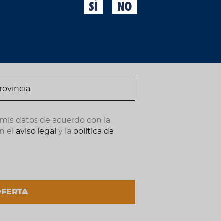
SÍ
NO
Las cosas claras, y las c
ndote ahora.
mensaje de esta camiset
que una Moritz, la primer
19,95 €
(IVA incl.)
 mis datos de acuerdo con la
n el
aviso legal
y la
política de
Talla
S
M
L
XL
OFERTA
AÑADIR AL C