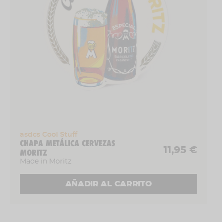
P
erfecta para coleccionistas, amantes del
diseño retro
o simplemente para quienes quieren
darle un toque único a su hogar.
Moritz y su
elefante nunca pasan de moda
.
asdcs Cool Stuff
CHAPA METÁLICA CERVEZAS
11,95 €
MORITZ
Made in Moritz
AÑADIR AL CARRITO