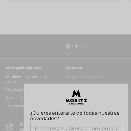
Esp
Información general
Contacto
Condiciones generales de
Preguntas frecuentes
compra
Atención al cliente
Aviso legal
Canal de información
Política de privacidad y cookies
Declaración de accesibilidad
¿Quieres enterarte de todas nuestras
novedades?
Entrega en 72 horas
laborables en Península