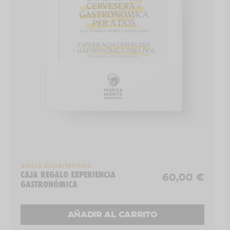
Aprendizaje para conseguir esos dos
dedos de espuma que mantienen la
frescura y apariencia perfecta.
Duración aproximada del taller:
1 hora.
Días y horarios:
tercer miércoles de cada
mes a las 19h
¿Dónde?:
Sala Barrilería, Fàbrica Moritz
Barcelona (Ronda Sant Antoni, 39).
Experiencia para
1 persona.
asdcs Experiencias
CAJA REGALO EXPERIENCIA
60,00 €
GASTRONÓMICA
AÑADIR AL CARRITO