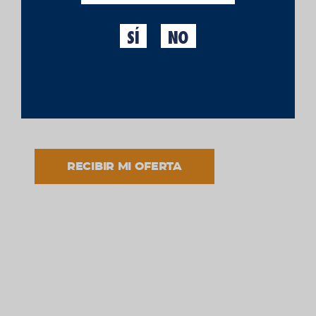
SÍ
NO
He leído y acepto el tratamiento de mis datos de
acuerdo con la finalidad informada y de acuerdo
con el
aviso legal
y la
política de privacidad
.
RECIBIR MI OFERTA
Ropa
CAMISETA
19,95 €
BREWVOLUTION
AÑADIR AL CARRITO