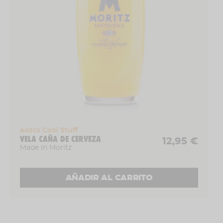
Ideal para
: Amantes de lo retro,
coleccionistas y para quienes odian que la
cerveza se caliente.
asdcs Cool Stuff
VELA CAÑA DE CERVEZA
12,95 €
Made in Moritz
AÑADIR AL CARRITO