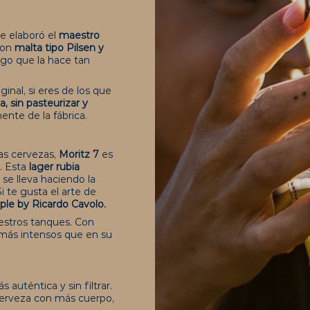
ue elaboró el
maestro
con
malta tipo Pilsen y
rgo que la hace tan
inal, si eres de los que
, sin pasteurizar y
nte de la fábrica.
ras cervezas,
Moritz 7
es
. Esta
lager rubia
se lleva haciendo la
i te gusta el arte de
mple by Ricardo Cavolo
.
uestros tanques. Con
 más intensos que en su
auténtica y sin filtrar.
a cerveza con más cuerpo,