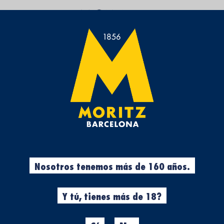
UN ESPACIO QUE TE ACERCA LA CULTURA CERVECER
CERVEZA RUBIA, LA 
cerveza rubia
cerveza
que es una cerveza rubi
Seguro que has escuchado cen
barra de tu bar de confianza y
que esta nos puede parecer p
cerveza rubia
es la más consu
Nosotros tenemos más de 160 años.
suave, esta variedad ha conqu
del país.
Y tú, tienes más de 18?
Desde el clásico cañeo en las
Barcelona
, hasta las cervezas
un fortín en el corazón de los