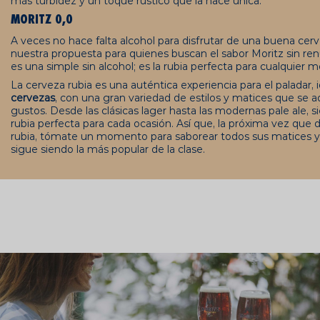
más turbidez y un toque rústico que la hace única.
MORITZ 0,0
A veces no hace falta alcohol para disfrutar de una buena cer
nuestra propuesta para quienes buscan el sabor Moritz sin ren
es una simple sin alcohol; es la rubia perfecta para cualquier 
La cerveza rubia es una auténtica experiencia para el paladar, 
cervezas
, con una gran variedad de estilos y matices que se a
gustos. Desde las clásicas lager hasta las modernas pale ale,
rubia perfecta para cada ocasión. Así que, la próxima vez que 
rubia, tómate un momento para saborear todos sus matices 
sigue siendo la más popular de la clase.