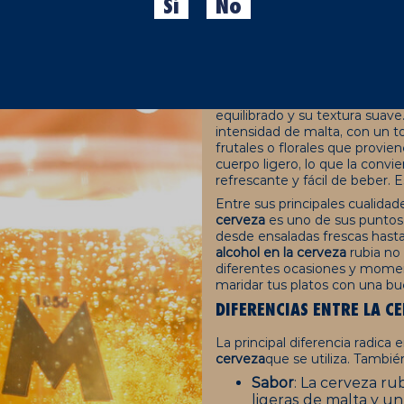
Sí
No
A lo largo de este artículo, te
diferencias con la tostada, su
puedes perder, ¡qué por algo
¿QUÉ TIENE DE ESPECIAL 
La cerveza rubia destaca pri
equilibrado y su textura suav
intensidad de malta, con un t
frutales o florales que provi
cuerpo ligero, lo que la conv
refrescante y fácil de beber.
Entre sus principales cualidad
cerveza
es uno de sus puntos 
desde ensaladas frescas hasta 
alcohol en la cerveza
rubia
no 
diferentes ocasiones y momen
maridar tus platos con una b
DIFERENCIAS ENTRE LA
CE
La principal diferencia radica
cerveza
que se utiliza. Tambié
Sabor
: La cerveza ru
ligeras de malta y un