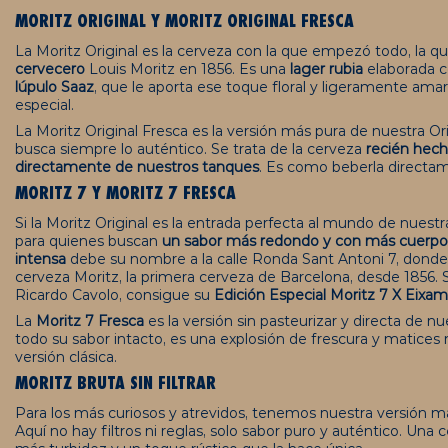
MORITZ ORIGINAL
Y
MORITZ ORIGINAL FRESCA
La Moritz Original es la cerveza con la que empezó todo, la q
cervecero
Louis Moritz en 1856. Es una
lager rubia
elaborada 
lúpulo Saaz
, que le aporta ese toque floral y ligeramente ama
especial.
La Moritz Original Fresca es la versión más pura de nuestra Orig
busca siempre lo auténtico. Se trata de la cerveza
recién hecha
directamente de nuestros tanques
. Es como beberla directame
MORITZ 7
Y
MORITZ 7 FRESCA
Si la Moritz Original es la entrada perfecta al mundo de nuest
para quienes buscan
un sabor más redondo y con más cuerpo
intensa
debe su nombre a la calle Ronda Sant Antoni 7, donde 
cerveza Moritz, la primera cerveza de Barcelona, desde 1856. S
Ricardo Cavolo, consigue su
Edición Especial Moritz 7 X Eixa
La
Moritz 7 Fresca
es la versión sin pasteurizar y directa de n
todo su sabor intacto, es una explosión de frescura y matices
versión clásica.
MORITZ BRUTA SIN FILTRAR
Para los más curiosos y atrevidos, tenemos nuestra versión más 
Aquí no hay filtros ni reglas, solo sabor puro y auténtico. Un