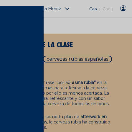
Actividades Fàbrica Moritz
Cas
Cat
|
|
A
MÁS POPULAR DE LA CLASE
 rubia o tostada
cervezas rubias españolas
a
tenares de veces la frase “por aquí
una rubia”
en la
 es que hay tantas formas para referirse a la cerveza
oco ortodoxa, pero no por ello es menos acertada. La
mida de España. Ligera, refrescante y con un sabor
istado a amantes de la cerveza de todos los rincones
 terrazas del Eixample, como tu plan de
afterwork en
 artesanas más selectas, la cerveza rubia ha construido
 verdaderos cerveceros.