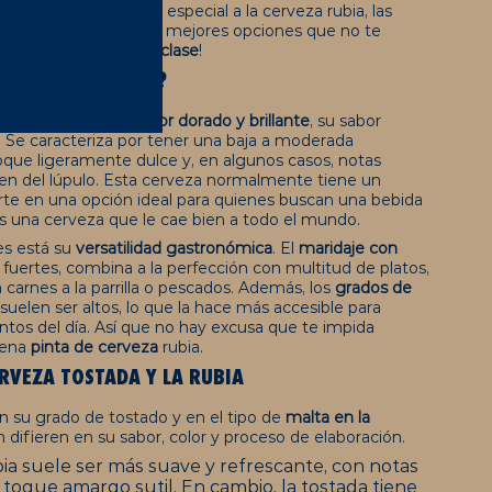
 contaremos qué hace especial a la cerveza rubia, las
s principales tipos y las mejores opciones que no te
es la más popu de su clase
!
LA CERVEZA RUBIA?
ncipalmente por su
color dorado y brillante
, su sabor
e. Se caracteriza por tener una baja a moderada
oque ligeramente dulce y, en algunos casos, notas
enen del lúpulo. Esta cerveza normalmente tiene un
ierte en una opción ideal para quienes buscan una bebida
 Es una cerveza que le cae bien a todo el mundo.
es está su
versatilidad gastronómica
. El
maridaje con
fuertes, combina a la perfección con multitud de platos,
carnes a la parrilla o pescados. Además, los
g
rados de
suelen ser altos, lo que la hace más accesible para
tos del día. Así que no hay excusa que te impida
uena
pinta de cerveza
rubia.
RVEZA TOSTADA
Y LA RUBIA
 en su grado de tostado y en el tipo de
malta
en la
n difieren en su sabor, color y proceso de elaboración.
bia suele ser más suave y refrescante, con notas
 toque amargo sutil. En cambio, la tostada tiene