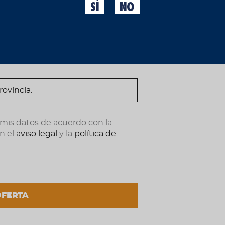
SÍ
NO
Agua, malta de cebada, a
ndote ahora.
Alérgenos
Contiene malta de ceba
Condiciones de m
Proteger la luz directa d
Modo de empleo
 mis datos de acuerdo con la
n el
aviso legal
y la
política de
Mejor guárdala y tómate 
% Alcohol
5,4%
OFERTA