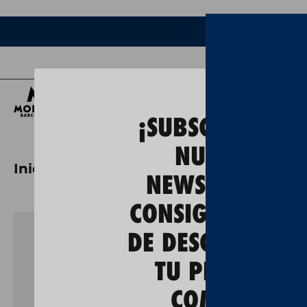
Ce
¡SUBSCRÍBETE A
NUESTRA
Inicio
moritz coquette
NEWSLETTER Y
CONSIGUE UN 5
DE DESCUENTO E
TU PRIMERA
COMPRA!