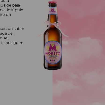
abora
gua de baja
nocido lúpulo
ere un
 con un sabor
ada del
 que,
n, consiguen