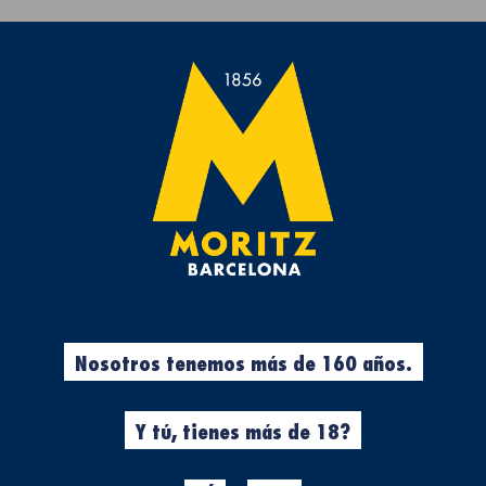
Te regalamos la Toalla de playa de Moritz 7 por compras >50€.
rvezas
Experiencias
Cool Stuff
Ropa
%
Cervezas
Nosotros tenemos más de 160 años.
N
MORITZ COQ
Y tú, tienes más de 18?
Ingredientes