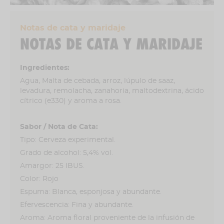
Proteger de la luz directa del sol. Mantener alejada
de fuentes de olores extraños.
Notas de cata y maridaje
NOTAS DE CATA Y MARIDAJE
Modo de empleo
Servir fría, no agitar antes de abrir.
Ingredientes:
Agua, Malta de cebada, arroz, lúpulo de saaz,
% Alcohol
levadura, remolacha, zanahoria, maltodextrina, ácido
5,4% vol
cítrico (e330) y aroma a rosa.
Sabor / Nota de Cata:
Tipo: Cerveza experimental.
Grado de alcohol: 5,4% vol.
Amargor: 25 IBUS.
Color: Rojo
Espuma: Blanca, esponjosa y abundante.
Efervescencia: Fina y abundante.
Aroma: Aroma floral proveniente de la infusión de