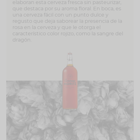
elaboran esta cerveza fresca sin pasteurizar,
10 de abril.
que destaca por su aroma floral. En boca, es
Salud y feliz Sant Jordi!
una cerveza fácil con un punto dulce y
regusto que deja saborear la presencia de la
rosa en la cerveza y que le otorga el
característico color rojizo, como la sangre del
dragón.
Ingredientes
Agua, Malta de cebada, arroz, lúpulo de saaz,
levadura, remolacha, zanahoria, maltodextrina,
ácido cítrico (e330) y aroma a rosa.
Alérgenos
Contiene
malta de cebada
Condiciones de mantenimiento y
conservación