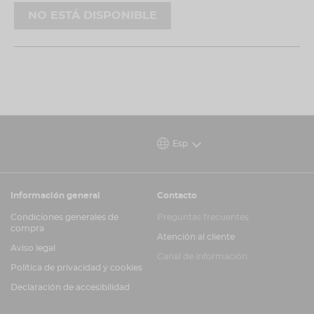
Elaborado por Triticum.
Se enviará a partir del 17
NO ESTÁ DISPONIBLE
de noviembre. ¡Resérvalo ahora y asegúrate el
tuyo!
Esp
Información general
Contacto
Condiciones generales de
Preguntas frecuentes
compra
Atención al cliente
Aviso legal
Canal de información
Política de privacidad y cookies
Declaración de accesibilidad